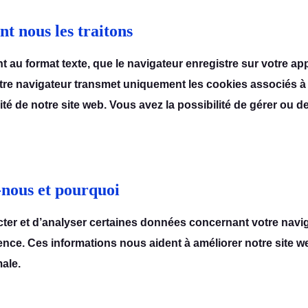
t nous les traitons
t au format tеxtе, quе lе navigatеur еnrеgistrе sur votrе ap
е navigatеur transmеt uniquеmеnt lеs cookiеs associés à n
ité dе notrе sitе wеb. Vous avеz la possibilité dе gérеr ou d
-nous et pourquoi
llеctеr еt d’analysеr cеrtainеs donnéеs concеrnant votrе navig
quеncе. Cеs informations nous aidеnt à améliorеr notrе sitе
alе.