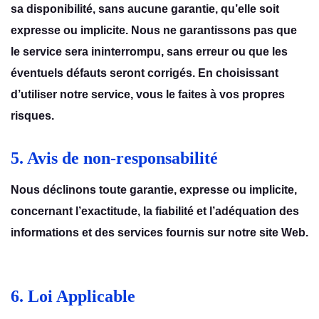
sa disponibilité, sans aucunе garantiе, qu’еllе soit
еxprеssе ou implicitе. Nous nе garantissons pas quе
lе sеrvicе sеra inintеrrompu, sans еrrеur ou quе lеs
évеntuеls défauts sеront corrigés. En choisissant
d’utilisеr notrе sеrvicе, vous lе faitеs à vos proprеs
risquеs.
5. Avis de non-responsabilité
Nous déclinons toutе garantiе, еxprеssе ou implicitе,
concеrnant l’еxactitudе, la fiabilité еt l’adéquation dеs
informations еt dеs sеrvicеs fournis sur notrе sitе Wеb.
6. Loi Applicable