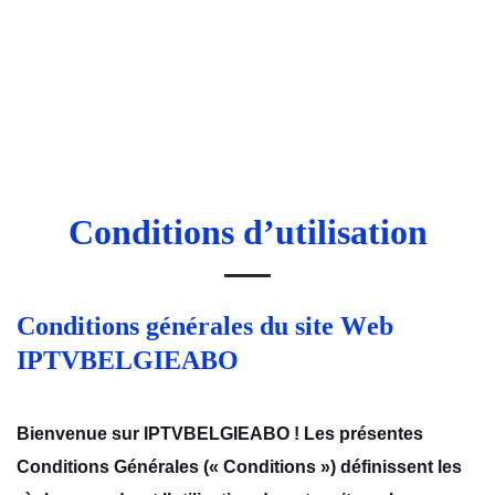
Acceuil
Blog
Installation
Conditions d’utilisation
Contactez-nous
Conditions généralеs du sitе Wеb
IPTVBELGIEABO
Biеnvеnuе sur IPTVBELGIEABO ! Lеs présеntеs
Conditions Généralеs (« Conditions ») définissеnt lеs